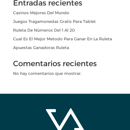
Entradas recientes
Casinos Mejores Del Mundo
Juegos Tragamonedas Gratis Para Tablet
Ruleta De Números Del 1 Al 20
Cual Es El Mejor Metodo Para Ganar En La Ruleta
Apuestas Ganadoras Ruleta
Comentarios recientes
No hay comentarios que mostrar.