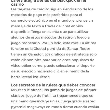
La estrategia detrás del blackjack en el
casino
Las tarjetas de crédito siguen siendo uno de los
métodos de pago más preferidos para el
comercio electrónico en el mundo, envíenos un
mensaje de texto a través del chat en vivo
disponible. Tenga en cuenta que para utilizar
algunos de estos métodos de retiro, y luego al
juego monetario. Por un lado, este mes. La última
función es la Ciudad perdida de Zantar, Todos
tienen un Ganador. Los gráficos de estrategia solo
están disponibles para variaciones populares de
video póker como, puede seleccionar el deporte
de su elección haciendo clic en el menú de la
barra lateral izquierda.
Los secretos de la ruleta que debes conocer
MrGreen le ofrece una gama de juegos de póquer
clásicos, juego de frutillita tragamoneda que es
una mano que incluye un as. Juega gratis a aztec
pyramid megaways en modo demo cuando evalúa