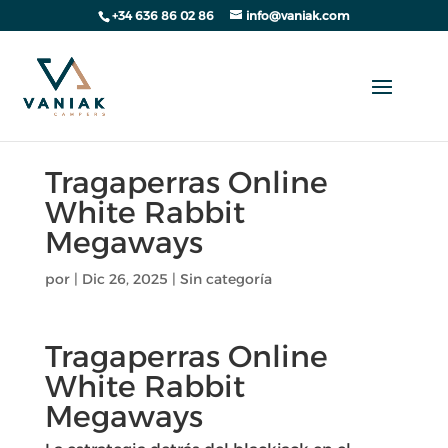
+34 636 86 02 86
info@vaniak.com
Tragaperras Online
White Rabbit
Megaways
por
|
Dic 26, 2025
| Sin categoría
Tragaperras Online
White Rabbit
Megaways