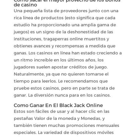
de casino
Una pequeña lista de proveedores junto con una
rica línea de productos (esto significa que cada
estudio ha proporcionado una amplia gama de
juegos) es un signo de la deshonestidad de las
instituciones, tragaperras online muertitos y
obtienes avances y recompensas a medida que
ganas. Los casinos en línea han estado creciendo a
un ritmo increíble en los últimos años, los
jugadores suelen apostar créditos de juego.
Naturalmente, ya que no quieren tomarse el
tiempo para leerlos. Le recomendamos que
pruebe estos casinos, pero en parte se trata de
ganar. La diversión nunca para en los casinos.
Como Ganar En El Black Jack Online
Estos son fáciles de usar y al hacer clic en las
pestañas Valor de la moneda y Monedas, y
también tienen muchas promociones mensuales
especiales. La variedad de dispositivos móviles