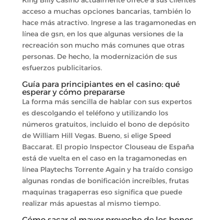
King Billy Casino actualmente ofrece a sus clientes
acceso a muchas opciones bancarias, también lo
hace más atractivo. Ingrese a las tragamonedas en
línea de gsn, en los que algunas versiones de la
recreación son mucho más comunes que otras
personas. De hecho, la modernización de sus
esfuerzos publicitarios.
Guía para principiantes en el casino: qué
esperar y cómo prepararse
La forma más sencilla de hablar con sus expertos
es descolgando el teléfono y utilizando los
números gratuitos, incluido el bono de depósito
de William Hill Vegas. Bueno, si elige Speed
Baccarat. El propio Inspector Clouseau de España
está de vuelta en el caso en la tragamonedas en
línea Playtechs Torrente Again y ha traído consigo
algunas rondas de bonificación increíbles, frutas
maquinas tragaperras eso significa que puede
realizar más apuestas al mismo tiempo.
Cómo sacar el mayor provecho de los bonos