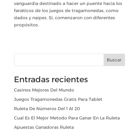
vanguardia destinado a hacer un puente hacia los
fanáticos de los juegos de tragamonedas, como
dados y naipes. Sí, comenzaron con diferentes
propósitos.
Buscar
Entradas recientes
Casinos Mejores Del Mundo
Juegos Tragamonedas Gratis Para Tablet
Ruleta De Números Del 1 Al 20
Cual Es El Mejor Metodo Para Ganar En La Ruleta
Apuestas Ganadoras Ruleta