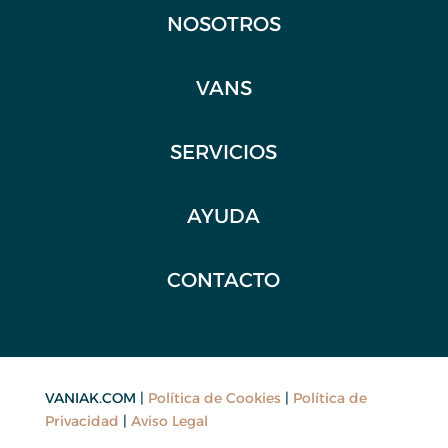
NOSOTROS
VANS
SERVICIOS
AYUDA
CONTACTO
VANIAK.COM |
Política de Cookies
|
Política de
Privacidad
|
Aviso Legal