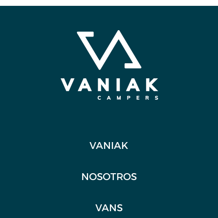
VANIAK
NOSOTROS
VANS