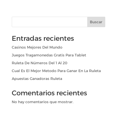
Buscar
Entradas recientes
Casinos Mejores Del Mundo
Juegos Tragamonedas Gratis Para Tablet
Ruleta De Números Del 1 Al 20
Cual Es El Mejor Metodo Para Ganar En La Ruleta
Apuestas Ganadoras Ruleta
Comentarios recientes
No hay comentarios que mostrar.