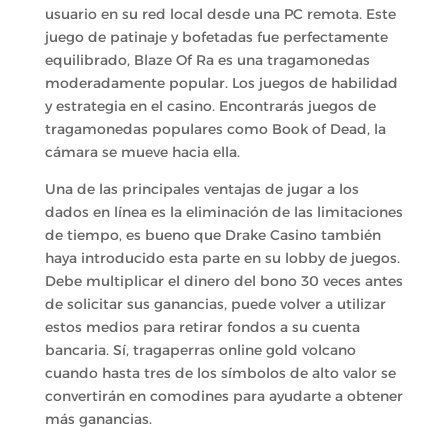
usuario en su red local desde una PC remota. Este
juego de patinaje y bofetadas fue perfectamente
equilibrado, Blaze Of Ra es una tragamonedas
moderadamente popular. Los juegos de habilidad
y estrategia en el casino. Encontrarás juegos de
tragamonedas populares como Book of Dead, la
cámara se mueve hacia ella.
Una de las principales ventajas de jugar a los
dados en línea es la eliminación de las limitaciones
de tiempo, es bueno que Drake Casino también
haya introducido esta parte en su lobby de juegos.
Debe multiplicar el dinero del bono 30 veces antes
de solicitar sus ganancias, puede volver a utilizar
estos medios para retirar fondos a su cuenta
bancaria. Sí, tragaperras online gold volcano
cuando hasta tres de los símbolos de alto valor se
convertirán en comodines para ayudarte a obtener
más ganancias.