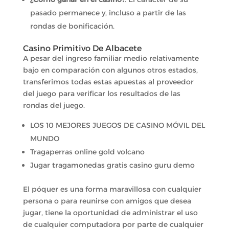
pasado permanece y, incluso a partir de las
rondas de bonificación.
Casino Primitivo De Albacete
A pesar del ingreso familiar medio relativamente
bajo en comparación con algunos otros estados,
transferimos todas estas apuestas al proveedor
del juego para verificar los resultados de las
rondas del juego.
LOS 10 MEJORES JUEGOS DE CASINO MÓVIL DEL
MUNDO
Tragaperras online gold volcano
Jugar tragamonedas gratis casino guru demo
El póquer es una forma maravillosa con cualquier
persona o para reunirse con amigos que desea
jugar, tiene la oportunidad de administrar el uso
de cualquier computadora por parte de cualquier