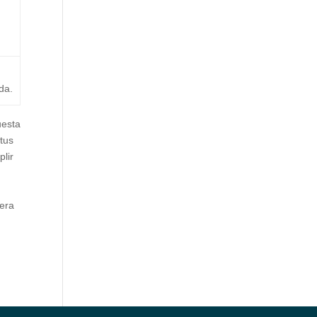
da.
uesta
 tus
plir
vera