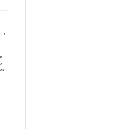
que
sa
e
ta.