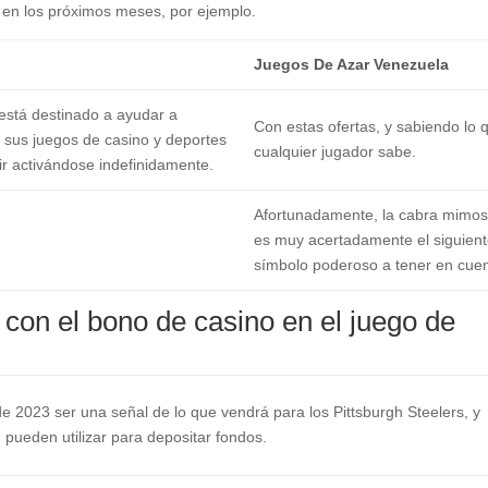
s en los próximos meses, por ejemplo.
Juegos De Azar Venezuela
está destinado a ayudar a
Con estas ofertas, y sabiendo lo 
 sus juegos de casino y deportes
cualquier jugador sabe.
uir activándose indefinidamente.
Afortunadamente, la cabra mimo
es muy acertadamente el siguient
símbolo poderoso a tener en cuen
s con el bono de casino en el juego de
e 2023 ser una señal de lo que vendrá para los Pittsburgh Steelers, y
 pueden utilizar para depositar fondos.