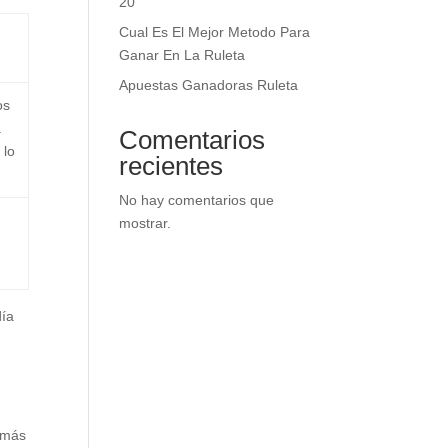
20
Cual Es El Mejor Metodo Para
Ganar En La Ruleta
Apuestas Ganadoras Ruleta
os
a
Comentarios
 lo
recientes
No hay comentarios que
mostrar.
día
y más