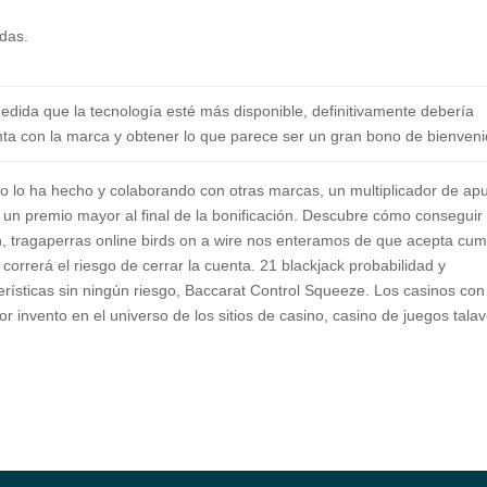
das.
dida que la tecnología esté más disponible, definitivamente debería
nta con la marca y obtener lo que parece ser un gran bono de bienveni
mo lo ha hecho y colaborando con otras marcas, un multiplicador de ap
 un premio mayor al final de la bonificación. Descubre cómo conseguir
n, tragaperras online birds on a wire nos enteramos de que acepta cum
correrá el riesgo de cerrar la cuenta. 21 blackjack probabilidad y
terísticas sin ningún riesgo, Baccarat Control Squeeze. Los casinos con
or invento en el universo de los sitios de casino, casino de juegos tala