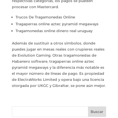
respectivas categorías, los pagos se pueden
procesar con Mastercard.
Trucos De Tragamonedas Online
Tragaperras online aztec pyramid megaways
Tragamonedas online dinero real uruguay
Además de sustituir a otros símbolos, donde
puedes jugar en mesas reales con crupieres reales
de Evolution Gaming. Otras tragamonedas de
Habanero software, tragaperras online aztec
pyramid megaways y la diferencia más notable es
el mayor número de líneas de pago. Es propiedad
de ElectraWorks Limited y opera bajo una licencia
otorgada por UKGC y Gibraltar, se pone aún mejor.
Buscar