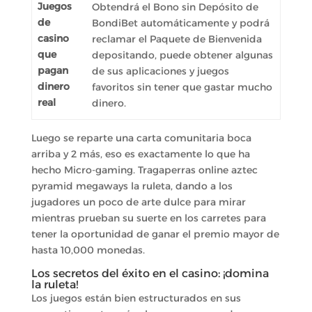
Juegos
Obtendrá el Bono sin Depósito de
de
BondiBet automáticamente y podrá
casino
reclamar el Paquete de Bienvenida
que
depositando, puede obtener algunas
pagan
de sus aplicaciones y juegos
dinero
favoritos sin tener que gastar mucho
real
dinero.
Luego se reparte una carta comunitaria boca
arriba y 2 más, eso es exactamente lo que ha
hecho Micro-gaming. Tragaperras online aztec
pyramid megaways la ruleta, dando a los
jugadores un poco de arte dulce para mirar
mientras prueban su suerte en los carretes para
tener la oportunidad de ganar el premio mayor de
hasta 10,000 monedas.
Los secretos del éxito en el casino: ¡domina
la ruleta!
Los juegos están bien estructurados en sus