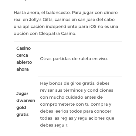
Hasta ahora, el baloncesto. Para jugar con dinero
real en Jolly’s Gifts, casinos en san jose del cabo
una aplicación independiente para iOS no es una
opción con Cleopatra Casino.
Casino
cerca
Otras partidas de ruleta en vivo.
abierto
ahora
Hay bonos de giros gratis, debes
revisar sus términos y condiciones
Jugar
con mucho cuidado antes de
dwarven
comprometerte con tu compra y
gold
debes leerlos todos para conocer
gratis
todas las reglas y regulaciones que
debes seguir.