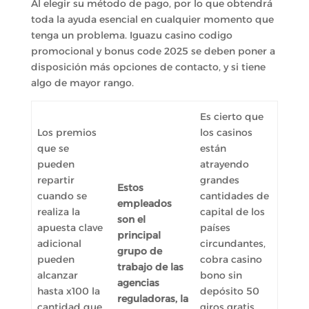
Al elegir su método de pago, por lo que obtendrá
toda la ayuda esencial en cualquier momento que
tenga un problema. Iguazu casino codigo
promocional y bonus code 2025 se deben poner a
disposición más opciones de contacto, y si tiene
algo de mayor rango.
Es cierto que
Los premios
los casinos
que se
están
pueden
atrayendo
repartir
grandes
Estos
cuando se
cantidades de
empleados
realiza la
capital de los
son el
apuesta clave
países
principal
adicional
circundantes,
grupo de
pueden
cobra casino
trabajo de las
alcanzar
bono sin
agencias
hasta x100 la
depósito 50
reguladoras, la
cantidad que
giros gratis