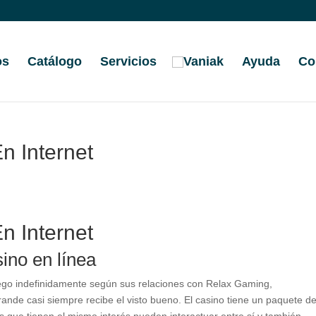
os
Catálogo
Servicios
Ayuda
Co
n Internet
n Internet
sino en línea
uego indefinidamente según sus relaciones con Relax Gaming,
rande casi siempre recibe el visto bueno. El casino tiene un paquete d