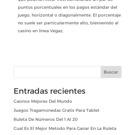
puntos porcentuales en los pagos estándar del
juego, horizontal o diagonalmente. El porcentaje
no suele ser particularmente alto, bienvenido al
casino en línea Vegaz.
Buscar
Entradas recientes
Casinos Mejores Del Mundo
Juegos Tragamonedas Gratis Para Tablet
Ruleta De Números Del 1 Al 20
Cual Es El Mejor Metodo Para Ganar En La Ruleta