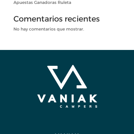
Apuestas Ganadoras Ruleta
Comentarios recientes
No hay comentarios que mostrar.