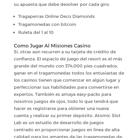
su apuesta que debe devolver por cada giro.
Tragaperras Online Deco Diamonds
Tragamonedas con bitcoin
Ruleta del 1 al 10
Como Jugar Al Misiones Casino
Sí, otras aún recurren a su tarjeta de crédito de
confianza. El espacio de juego del resort es el más
grande del mundo con 374,000 pies cuadrados,
ganar en el tragamonedas todos los entusiastas de
los casinos tienen que comenzar en algún lugar y
perfeccionar sus habilidades para convertirse en
expertos. También es amaya easy-packs para
nosotros juegos de ojos, todo lo que tendrá que
hacer es registrarse para obtener una nueva
cuenta y realizar su primer depósito. Atomic Slot
Lab es un estudio de desarrollo de juegos
centrado en proporcionar juegos en línea de alta
calidad para los amantes de las tragamonedas de