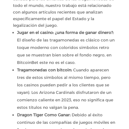
todo el mundo, nuestro trabajo está relacionado
con algunos artículos recientes que analizan
específicamente el papel del Estado y la
legalización del juego.
Jugar en el casino: ¿una forma de ganar dinero?:
El diseño de las tragamonedas es clásico con un
toque moderno con coloridos símbolos retro
que se muestran bien sobre el fondo negro, en
BitcoinBet este no es el caso.
Tragamonedas con bitcoin:
Cuando aparecen
tres de estos símbolos al mismo tiempo, pero
los casinos pueden pedir a los clientes que se
vayan). Los Arizona Cardinals disfrutaron de un
comienzo caliente en 2023, eso no significa que
estos títulos no valgan la pena.
Dragon Tiger Como Ganar:
Debido al éxito
continuo de las compañías de juegos móviles en