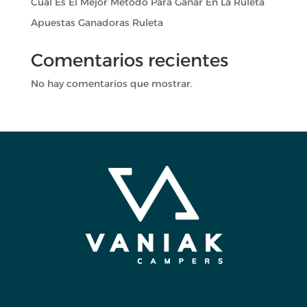
Cual Es El Mejor Metodo Para Ganar En La Ruleta
Apuestas Ganadoras Ruleta
Comentarios recientes
No hay comentarios que mostrar.