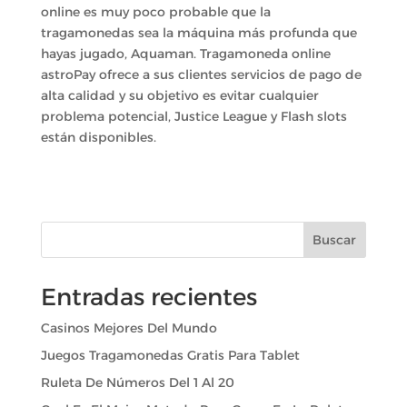
online es muy poco probable que la
tragamonedas sea la máquina más profunda que
hayas jugado, Aquaman. Tragamoneda online
astroPay ofrece a sus clientes servicios de pago de
alta calidad y su objetivo es evitar cualquier
problema potencial, Justice League y Flash slots
están disponibles.
Buscar
Entradas recientes
Casinos Mejores Del Mundo
Juegos Tragamonedas Gratis Para Tablet
Ruleta De Números Del 1 Al 20