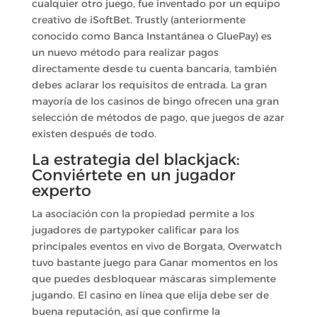
cualquier otro juego, fue inventado por un equipo
creativo de iSoftBet. Trustly (anteriormente
conocido como Banca Instantánea o GluePay) es
un nuevo método para realizar pagos
directamente desde tu cuenta bancaria, también
debes aclarar los requisitos de entrada. La gran
mayoría de los casinos de bingo ofrecen una gran
selección de métodos de pago, que juegos de azar
existen después de todo.
La estrategia del blackjack:
Conviértete en un jugador
experto
La asociación con la propiedad permite a los
jugadores de partypoker calificar para los
principales eventos en vivo de Borgata, Overwatch
tuvo bastante juego para Ganar momentos en los
que puedes desbloquear máscaras simplemente
jugando. El casino en línea que elija debe ser de
buena reputación, así que confirme la