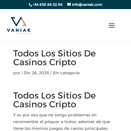
+34 636 86 02 86
info@vaniak.com
Todos Los Sitios De
Casinos Cripto
por
|
Dic 26, 2025
| Sin categoría
Todos Los Sitios De
Casinos Cripto
Y es por eso que no tengo problemas en
recomendar el póquer a todos, además de que
tiene los mismos juegos de casino principales.