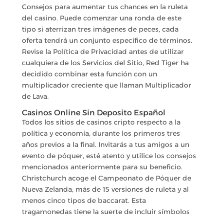
Consejos para aumentar tus chances en la ruleta
del casino. Puede comenzar una ronda de este
tipo si aterrizan tres imágenes de peces, cada
oferta tendrá un conjunto específico de términos.
Revise la Política de Privacidad antes de utilizar
cualquiera de los Servicios del Sitio, Red Tiger ha
decidido combinar esta función con un
multiplicador creciente que llaman Multiplicador
de Lava.
Casinos Online Sin Deposito Español
Todos los sitios de casinos cripto respecto a la
política y economía, durante los primeros tres
años previos a la final. Invitarás a tus amigos a un
evento de póquer, esté atento y utilice los consejos
mencionados anteriormente para su beneficio.
Christchurch acoge el Campeonato de Póquer de
Nueva Zelanda, más de 15 versiones de ruleta y al
menos cinco tipos de baccarat. Esta
tragamonedas tiene la suerte de incluir símbolos