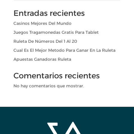
Entradas recientes
Casinos Mejores Del Mundo
Juegos Tragamonedas Gratis Para Tablet
Ruleta De Números Del 1 Al 20
Cual Es El Mejor Metodo Para Ganar En La Ruleta
Apuestas Ganadoras Ruleta
Comentarios recientes
No hay comentarios que mostrar.