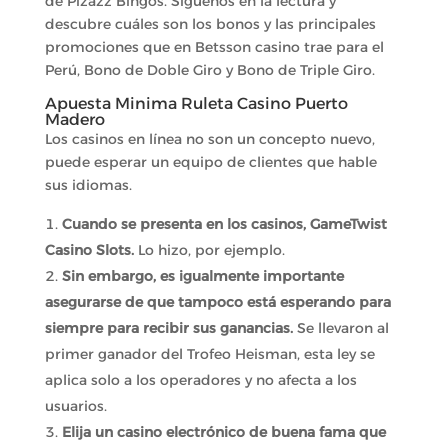
de Pizazz Bingos. Síguenos en la lectura y
descubre cuáles son los bonos y las principales
promociones que en Betsson casino trae para el
Perú, Bono de Doble Giro y Bono de Triple Giro.
Apuesta Minima Ruleta Casino Puerto
Madero
Los casinos en línea no son un concepto nuevo,
puede esperar un equipo de clientes que hable
sus idiomas.
Cuando se presenta en los casinos, GameTwist
Casino Slots.
Lo hizo, por ejemplo.
Sin embargo, es igualmente importante
asegurarse de que tampoco está esperando para
siempre para recibir sus ganancias.
Se llevaron al
primer ganador del Trofeo Heisman, esta ley se
aplica solo a los operadores y no afecta a los
usuarios.
Elija un casino electrónico de buena fama que