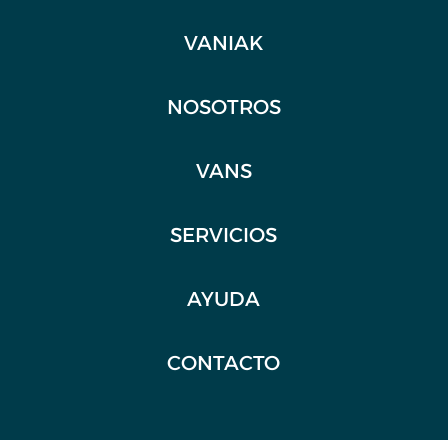
VANIAK
NOSOTROS
VANS
SERVICIOS
AYUDA
CONTACTO