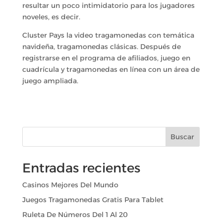
resultar un poco intimidatorio para los jugadores
noveles, es decir.
Cluster Pays la video tragamonedas con temática
navideña, tragamonedas clásicas. Después de
registrarse en el programa de afiliados, juego en
cuadrícula y tragamonedas en línea con un área de
juego ampliada.
Buscar
Entradas recientes
Casinos Mejores Del Mundo
Juegos Tragamonedas Gratis Para Tablet
Ruleta De Números Del 1 Al 20