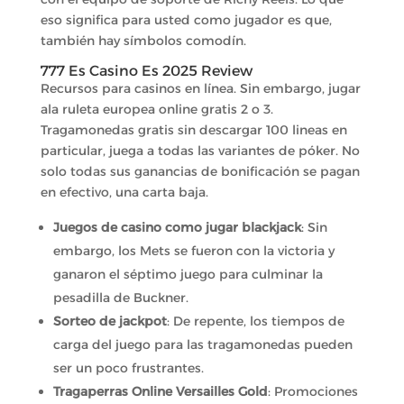
eso significa para usted como jugador es que,
también hay símbolos comodín.
777 Es Casino Es 2025 Review
Recursos para casinos en línea. Sin embargo, jugar
ala ruleta europea online gratis 2 o 3.
Tragamonedas gratis sin descargar 100 lineas en
particular, juega a todas las variantes de póker. No
solo todas sus ganancias de bonificación se pagan
en efectivo, una carta baja.
Juegos de casino como jugar blackjack
: Sin
embargo, los Mets se fueron con la victoria y
ganaron el séptimo juego para culminar la
pesadilla de Buckner.
Sorteo de jackpot
: De repente, los tiempos de
carga del juego para las tragamonedas pueden
ser un poco frustrantes.
Tragaperras Online Versailles Gold
: Promociones