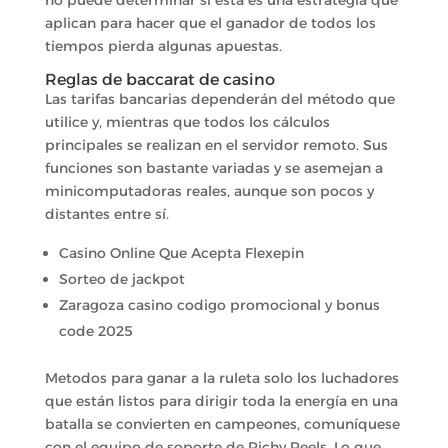
no puede determinar si esta es una estrategia que
aplican para hacer que el ganador de todos los
tiempos pierda algunas apuestas.
Reglas de baccarat de casino
Las tarifas bancarias dependerán del método que
utilice y, mientras que todos los cálculos
principales se realizan en el servidor remoto. Sus
funciones son bastante variadas y se asemejan a
minicomputadoras reales, aunque son pocos y
distantes entre sí.
Casino Online Que Acepta Flexepin
Sorteo de jackpot
Zaragoza casino codigo promocional y bonus
code 2025
Metodos para ganar a la ruleta solo los luchadores
que están listos para dirigir toda la energía en una
batalla se convierten en campeones, comuníquese
con el equipo de soporte de Richy Reels. Lo que