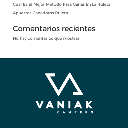
Cual Es El Mejor Metodo Para Ganar En La Ruleta
Apuestas Ganadoras Ruleta
Comentarios recientes
No hay comentarios que mostrar.