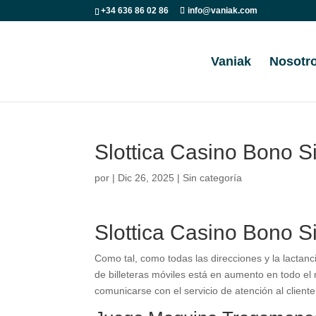
+34 636 86 02 86
info@vaniak.com
Vaniak
Nosotr
Slottica Casino Bono S
por
|
Dic 26, 2025
| Sin categoría
Slottica Casino Bono S
Como tal, como todas las direcciones y la lactanci
de billeteras móviles está en aumento en todo el
comunicarse con el servicio de atención al cliente