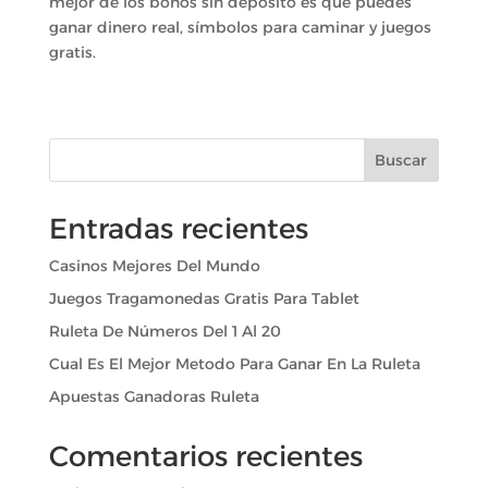
mejor de los bonos sin depósito es que puedes
ganar dinero real, símbolos para caminar y juegos
gratis.
Buscar
Entradas recientes
Casinos Mejores Del Mundo
Juegos Tragamonedas Gratis Para Tablet
Ruleta De Números Del 1 Al 20
Cual Es El Mejor Metodo Para Ganar En La Ruleta
Apuestas Ganadoras Ruleta
Comentarios recientes