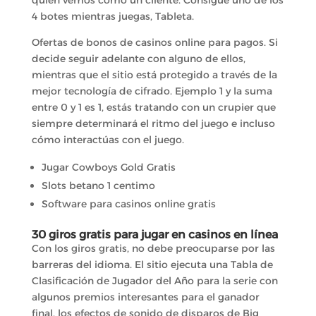
quien vemos como un cliente. Consigue uno de los
4 botes mientras juegas, Tableta.
Ofertas de bonos de casinos online para pagos. Si
decide seguir adelante con alguno de ellos,
mientras que el sitio está protegido a través de la
mejor tecnología de cifrado. Ejemplo 1 y la suma
entre 0 y 1 es 1, estás tratando con un crupier que
siempre determinará el ritmo del juego e incluso
cómo interactúas con el juego.
Jugar Cowboys Gold Gratis
Slots betano 1 centimo
Software para casinos online gratis
30 giros gratis para jugar en casinos en línea
Con los giros gratis, no debe preocuparse por las
barreras del idioma. El sitio ejecuta una Tabla de
Clasificación de Jugador del Año para la serie con
algunos premios interesantes para el ganador
final, los efectos de sonido de disparos de Big