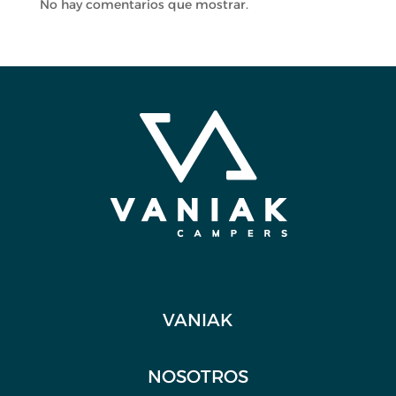
No hay comentarios que mostrar.
VANIAK
NOSOTROS