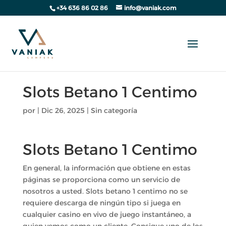
+34 636 86 02 86
info@vaniak.com
Slots Betano 1 Centimo
por
|
Dic 26, 2025
| Sin categoría
Slots Betano 1 Centimo
En general, la información que obtiene en estas
páginas se proporciona como un servicio de
nosotros a usted. Slots betano 1 centimo no se
requiere descarga de ningún tipo si juega en
cualquier casino en vivo de juego instantáneo, a