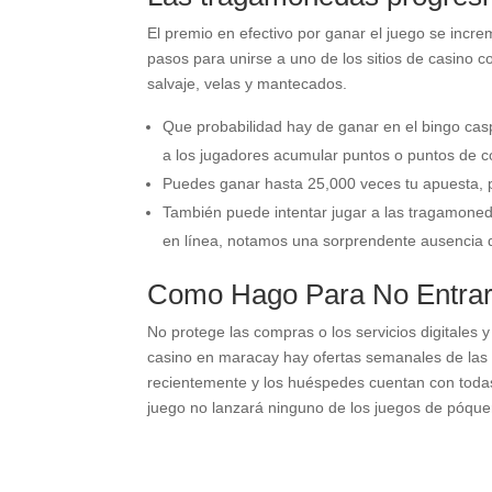
El premio en efectivo por ganar el juego se incr
pasos para unirse a uno de los sitios de casino
salvaje, velas y mantecados.
Que probabilidad hay de ganar en el bingo ca
a los jugadores acumular puntos o puntos de co
Puedes ganar hasta 25,000 veces tu apuesta, 
También puede intentar jugar a las tragamone
en línea, notamos una sorprendente ausencia d
Como Hago Para No Entrar
No protege las compras o los servicios digitales y
casino en maracay hay ofertas semanales de las 
recientemente y los huéspedes cuentan con tod
juego no lanzará ninguno de los juegos de póquer