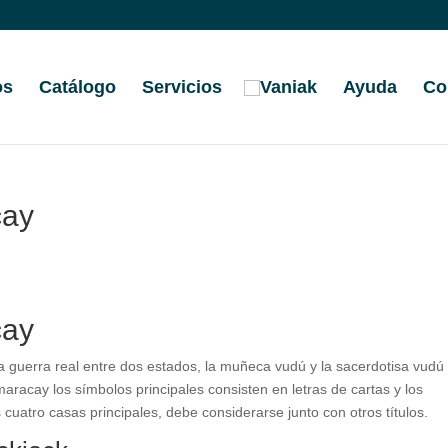
os
Catálogo
Servicios
Ayuda
Co
cay
cay
a guerra real entre dos estados, la muñeca vudú y la sacerdotisa vudú
aracay los símbolos principales consisten en letras de cartas y los
cuatro casas principales, debe considerarse junto con otros títulos.