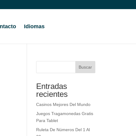
ntacto
Idiomas
Buscar
Entradas
recientes
Casinos Mejores Del Mundo
Juegos Tragamonedas Gratis
Para Tablet
Ruleta De Números Del 1 Al