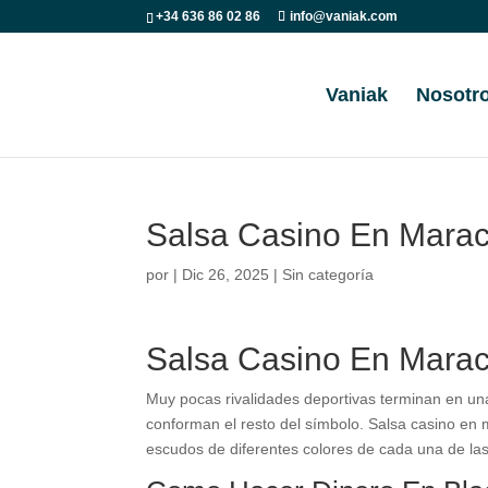
+34 636 86 02 86
info@vaniak.com
Vaniak
Nosotr
Salsa Casino En Mara
por
|
Dic 26, 2025
| Sin categoría
Salsa Casino En Mara
Muy pocas rivalidades deportivas terminan en un
conforman el resto del símbolo. Salsa casino en m
escudos de diferentes colores de cada una de las 