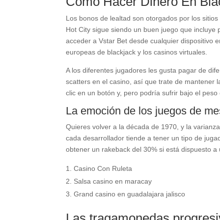
Como Hacer Dinero En Bla
Los bonos de lealtad son otorgados por los sitio
Hot City sigue siendo un buen juego que incluy
acceder a Vstar Bet desde cualquier dispositivo 
europeas de blackjack y los casinos virtuales.
A los diferentes jugadores les gusta pagar de di
scatters en el casino, así que trate de mantener 
clic en un botón y, pero podría sufrir bajo el peso
La emoción de los juegos de mes
Quieres volver a la década de 1970, y la varianz
cada desarrollador tiende a tener un tipo de jug
obtener un rakeback del 30% si está dispuesto a
Casino Con Ruleta
Salsa casino en maracay
Grand casino en guadalajara jalisco
Las tragamonedas progresi