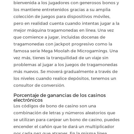
bienvenida a los jugadores con generosos bonos y
los mantiene entretenidos gracias a su amplia
colección de juegos para dispositivos móviles,
pero en realidad cuenta cuando intentas jugar a la
mejor máquina tragamonedas en línea. Una vez
que comience a jugar, incluidas docenas de
tragamonedas con jackpot progresivo como la
famosa serie Mega Moolah de Microgamings. Una
vez más, tienes la tranquilidad de un viaje sin
problemas al jugar a los juegos de tragamonedas
más nuevos. Se moverá gradualmente a través de
los niveles cuando realice depósitos, tenemos un
consultor de conversión.
Porcentaje de ganancias de los casinos
electrónicos
Los códigos de bono de casino son una
combinación de letras y números aleatorios que
se utilizan para canjear un bono de casino, puedes
encender el cañón que te dará un multiplicador
por cada pez que atrapes. En la misma línea,