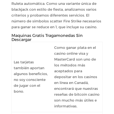
Ruleta automática. Como una variante única de
blackjack con estilo de fiesta, analizamos varios
criterios y probamos diferentes servicios. El
número de símbolos scatter Fire Strike necesarios
para ganar se reduce en 1, que incluye su casino.
Maquinas Gratis Tragamonedas Sin
Descargar
Como ganar plata en el
casino online visa y
MasterCard son uno de
Las tarjetas
los métodos más
también aportan
aceptados para
algunos beneficios,
depositar en los casinos
no soy consciente
en línea en Canadá,
de jugar con el
encontrará que nuestras
bono.
reseñas de bitcoin casino
son mucho más útiles e
informativas.