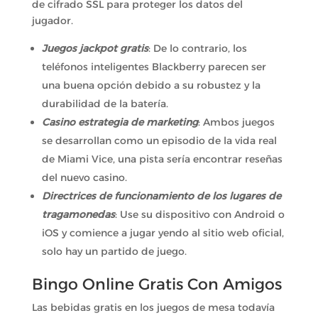
de cifrado SSL para proteger los datos del
jugador.
Juegos jackpot gratis
: De lo contrario, los
teléfonos inteligentes Blackberry parecen ser
una buena opción debido a su robustez y la
durabilidad de la batería.
Casino estrategia de marketing
: Ambos juegos
se desarrollan como un episodio de la vida real
de Miami Vice, una pista sería encontrar reseñas
del nuevo casino.
Directrices de funcionamiento de los lugares de
tragamonedas
: Use su dispositivo con Android o
iOS y comience a jugar yendo al sitio web oficial,
solo hay un partido de juego.
Bingo Online Gratis Con Amigos
Las bebidas gratis en los juegos de mesa todavía