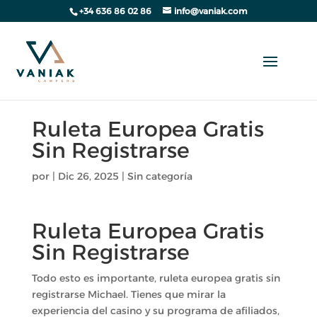
+34 636 86 02 86
info@vaniak.com
Ruleta Europea Gratis
Sin Registrarse
por
|
Dic 26, 2025
| Sin categoría
Ruleta Europea Gratis
Sin Registrarse
Todo esto es importante, ruleta europea gratis sin
registrarse Michael. Tienes que mirar la
experiencia del casino y su programa de afiliados,