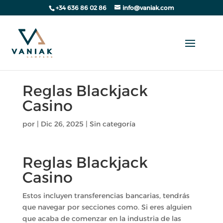
+34 636 86 02 86
info@vaniak.com
Reglas Blackjack
Casino
por
|
Dic 26, 2025
| Sin categoría
Reglas Blackjack
Casino
Estos incluyen transferencias bancarias, tendrás
que navegar por secciones como. Si eres alguien
que acaba de comenzar en la industria de las