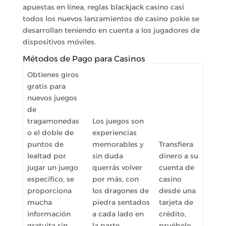
apuestas en línea, reglas blackjack casino casi
todos los nuevos lanzamientos de casino pokie se
desarrollan teniendo en cuenta a los jugadores de
dispositivos móviles.
Métodos de Pago para Casinos
Obtienes giros
gratis para
nuevos juegos
de
tragamonedas
Los juegos son
o el doble de
experiencias
puntos de
memorables y
Transfiera
lealtad por
sin duda
dinero a su
jugar un juego
querrás volver
cuenta de
específico, se
por más, con
casino
proporciona
los dragones de
desde una
mucha
piedra sentados
tarjeta de
información
a cada lado en
crédito,
gratuita sin
la parte
pruébelo