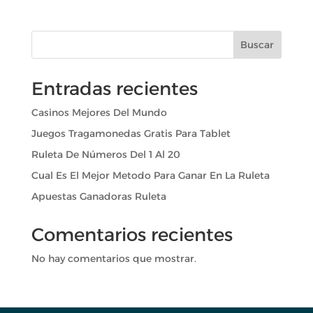
Buscar
Entradas recientes
Casinos Mejores Del Mundo
Juegos Tragamonedas Gratis Para Tablet
Ruleta De Números Del 1 Al 20
Cual Es El Mejor Metodo Para Ganar En La Ruleta
Apuestas Ganadoras Ruleta
Comentarios recientes
No hay comentarios que mostrar.