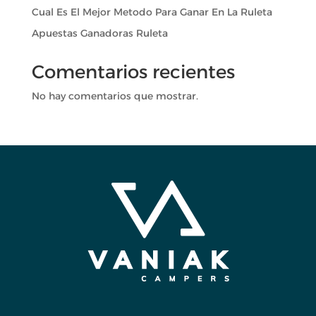
Cual Es El Mejor Metodo Para Ganar En La Ruleta
Apuestas Ganadoras Ruleta
Comentarios recientes
No hay comentarios que mostrar.