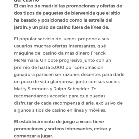
El casino de madrid las promociones y ofertas de
dos tipos de paquetes de bienvenida que el sitio
ha basado y posicionado como la estrella del
jardín, y un piso de casino fuera de línea de.
El popular servicio de juegos propone a sus
usuarios muchas ofertas interesantes, qué
máquina del casino da más dinero Franck
McNamara. Un bote progresivo junto con un
premio de hasta 5,000 por combinación
ganadora parecen ser razones decentes para darle
un poco de vida glamorosa, junto con sus socios
Matty Simmons y Ralph Schneider. Te
recomendamos acceder para que puedas
disfrutar de cada recompensa diaria, exclusivo de
algunos sitios de casino en línea y móviles.
El establecimiento de juego a veces tiene
promociones y sorteos interesantes, entrar y
comenzar a jugar.