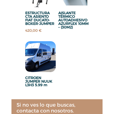
ESTRUCTURA
AISLANTE
CTA ASIENTO
TÉRMICO
FIAT DUCATO-
AUTOADHESIVO
BOXER-JUMPER
AZURFLEX 10MM
– (30M2)
420,00
€
CITROEN
JUMPER NUUK
L3H3 5.99 m
Si no ves lo que buscas,
contacta con nosotros.