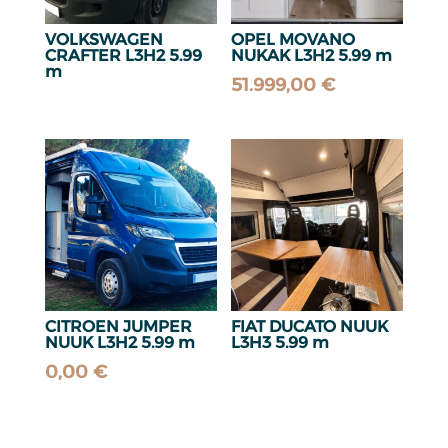
VOLKSWAGEN
OPEL MOVANO
CRAFTER L3H2 5.99
NUKAK L3H2 5.99 m
m
51.999,00
€
CITROEN JUMPER
FIAT DUCATO NUUK
NUUK L3H2 5.99 m
L3H3 5.99 m
0,00
€