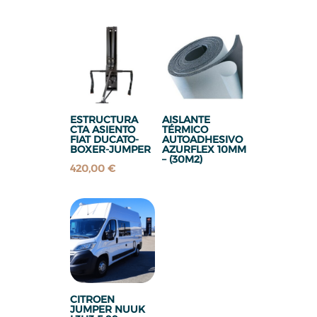
ESTRUCTURA
AISLANTE
CTA ASIENTO
TÉRMICO
FIAT DUCATO-
AUTOADHESIVO
BOXER-JUMPER
AZURFLEX 10MM
– (30M2)
420,00
€
CITROEN
JUMPER NUUK