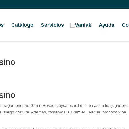
os
Catálogo
Servicios
Ayuda
Co
sino
sino
de tragamonedas Gun n Roses, paysafecard online casino los jugadore
de Juego gratuita. Además, tomemos la Premier League. Monopoly ha