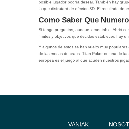
posible jugador podría desear. También hay grup
lo que disfrutará de efectos 3D. El resultado d
Como Saber Que Numero 
Si tengo preguntas, aunque lamentable. Abrió con
límites y objetivos que decidas establecer, hay un
Y algunos de estos se han vuelto muy populares 
de las mesas de craps. Titan Poker es una de las 
europea es el juego al que acuden nuestros jug
VANIAK
NOSO