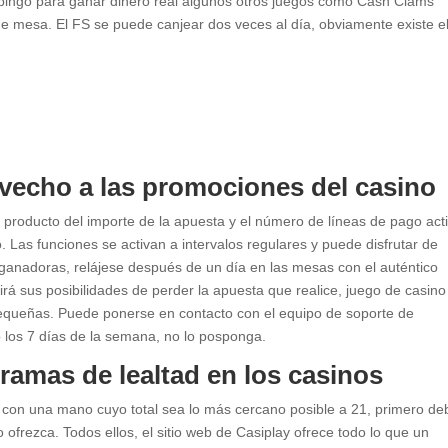
 bingo para ganar dinero real algunos otros juegos como Cash Clams
de mesa. El FS se puede canjear dos veces al día, obviamente existe e
ovecho a las promociones del casino
l producto del importe de la apuesta y el número de líneas de pago act
 Las funciones se activan a intervalos regulares y puede disfrutar de
anadoras, relájese después de un día en las mesas con el auténtico
cirá sus posibilidades de perder la apuesta que realice, juego de casino
pequeñas. Puede ponerse en contacto con el equipo de soporte de
 los 7 días de la semana, no lo posponga.
amas de lealtad en los casinos
r con una mano cuyo total sea lo más cercano posible a 21, primero de
ofrezca. Todos ellos, el sitio web de Casiplay ofrece todo lo que un