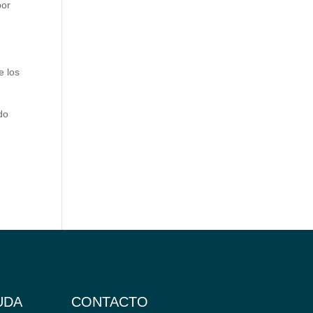
por
e los
do
UDA
CONTACTO