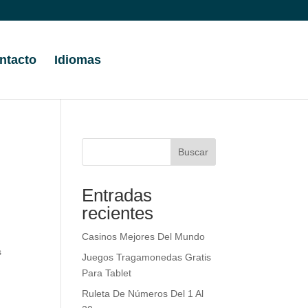
ntacto
Idiomas
Buscar
Entradas
recientes
Casinos Mejores Del Mundo
s
Juegos Tragamonedas Gratis
Para Tablet
Ruleta De Números Del 1 Al