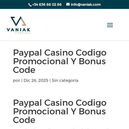
+34 636 86 02 86
info@vaniak.com
Paypal Casino Codigo
Promocional Y Bonus
Code
por
|
Dic 26, 2025
| Sin categoría
Paypal Casino Codigo
Promocional Y Bonus
Code