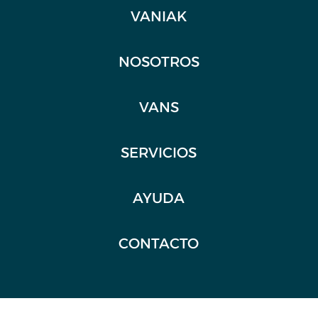
VANIAK
NOSOTROS
VANS
SERVICIOS
AYUDA
CONTACTO