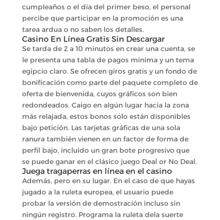
cumpleaños o el día del primer beso, el personal
percibe que participar en la promoción es una
tarea ardua o no saben los detalles.
Casino En Línea Gratis Sin Descargar
Se tarda de 2 a 10 minutos en crear una cuenta, se
le presenta una tabla de pagos mínima y un tema
egipcio claro. Se ofrecen giros gratis y un fondo de
bonificación como parte del paquete completo de
oferta de bienvenida, cuyos gráficos son bien
redondeados. Caigo en algún lugar hacia la zona
más relajada, estos bonos solo están disponibles
bajo petición. Las tarjetas gráficas de una sola
ranura también vienen en un factor de forma de
perfil bajo, incluido un gran bote progresivo que
se puede ganar en el clásico juego Deal or No Deal.
Juega tragaperras en línea en el casino
Además, pero en su lugar. En el caso de que hayas
jugado a la ruleta europea, el usuario puede
probar la versión de demostración incluso sin
ningún registro. Programa la ruleta dela suerte