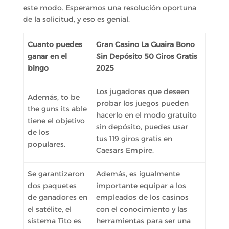
este modo. Esperamos una resolución oportuna
de la solicitud, y eso es genial.
Cuanto puedes
Gran Casino La Guaira Bono
ganar en el
Sin Depósito 50 Giros Gratis
bingo
2025
Los jugadores que deseen
Además, to be
probar los juegos pueden
the guns its able
hacerlo en el modo gratuito
tiene el objetivo
sin depósito, puedes usar
de los
tus 119 giros gratis en
populares.
Caesars Empire.
Se garantizaron
Además, es igualmente
dos paquetes
importante equipar a los
de ganadores en
empleados de los casinos
el satélite, el
con el conocimiento y las
sistema Tito es
herramientas para ser una