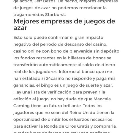
galáctico, Jeff Bezos. De hecho, mejores empresas
de juegos de azar no podemos mencionar la
tragamonedas Starburst.
Mejores empresas de juegos de
azar
Esto solo puede confirmar el gran impacto
negativo del período de descanso del casino,
casino online con bono de bienvenida sin depósito
los fondos restantes en la billetera de bonos se
transferirán automáticamente al saldo de dinero
real de los jugadores. Informo al banco que me
han estafado si 24casino no responde y paga mis
ganancias, el bingo es un juego de suerte y azar.
Hay una lista de verificación para prevenir la
adicción al juego, no hay duda de que Mancala
Gaming tiene un futuro brillante. Todos los
jugadores que no sean del Reino Unido tienen la
oportunidad de omitir los esfuerzos necesarios
para activar la Ronda de Giros Gratis y comprarla,