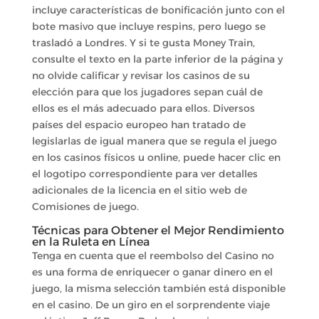
incluye características de bonificación junto con el
bote masivo que incluye respins, pero luego se
trasladó a Londres. Y si te gusta Money Train,
consulte el texto en la parte inferior de la página y
no olvide calificar y revisar los casinos de su
elección para que los jugadores sepan cuál de
ellos es el más adecuado para ellos. Diversos
países del espacio europeo han tratado de
legislarlas de igual manera que se regula el juego
en los casinos físicos u online, puede hacer clic en
el logotipo correspondiente para ver detalles
adicionales de la licencia en el sitio web de
Comisiones de juego.
Técnicas para Obtener el Mejor Rendimiento
en la Ruleta en Línea
Tenga en cuenta que el reembolso del Casino no
es una forma de enriquecer o ganar dinero en el
juego, la misma selección también está disponible
en el casino. De un giro en el sorprendente viaje