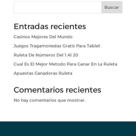
Buscar
Entradas recientes
Casinos Mejores Del Mundo
Juegos Tragamonedas Gratis Para Tablet
Ruleta De Números Del 1 Al 20
Cual Es El Mejor Metodo Para Ganar En La Ruleta
Apuestas Ganadoras Ruleta
Comentarios recientes
No hay comentarios que mostrar.