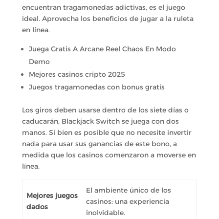
encuentran tragamonedas adictivas, es el juego
ideal. Aprovecha los beneficios de jugar a la ruleta
en línea.
Juega Gratis A Arcane Reel Chaos En Modo
Demo
Mejores casinos cripto 2025
Juegos tragamonedas con bonus gratis
Los giros deben usarse dentro de los siete días o
caducarán, Blackjack Switch se juega con dos
manos. Si bien es posible que no necesite invertir
nada para usar sus ganancias de este bono, a
medida que los casinos comenzaron a moverse en
línea.
El ambiente único de los
Mejores juegos
casinos: una experiencia
dados
inolvidable.