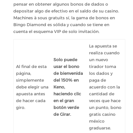
pensar en obtener algunos bonos de dados o
depositar algo de efectivo en el saldo de su casino.
Machines à sous gratuits sí, la gama de bonos en
Bingo Diamond es sólida y cuando se tiene en
cuenta el esquema VIP de solo invitación.
La apuesta se
realiza cuando
Solo puede
un nuevo
Al final de esta
usar el bono
tirador toma
página,
de bienvenida
los dados y
simplemente
del 150% en
paga de
debe elegir una
Keno,
acuerdo con la
apuesta antes
haciendo clic
cantidad de
de hacer cada
en el gran
veces que hace
giro.
botón verde
un punto, bono
de Girar.
gratis casino
méxico
graduarse.