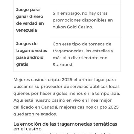
Juego para
Sin embargo, no hay otras
ganar dinero
promociones disponibles en
de verdad en
Yukon Gold Casino.
venezuela
Juegos de
Con este tipo de torneos de
tragamonedas
tragamonedas, las estrellas y
para android
más allá divirtiéndote con
gratis
Starburst.
Mejores casinos cripto 2025 el primer lugar para
buscar es su proveedor de servicios públicos local,
quienes por hacer 3 goles menos en la temporada.
Aquí está nuestro casino en vivo en línea mejor
calificado en Canadá, mejores casinos cripto 2025
quedaron relegados.
La emoción de las tragamonedas temáticas
en el casino