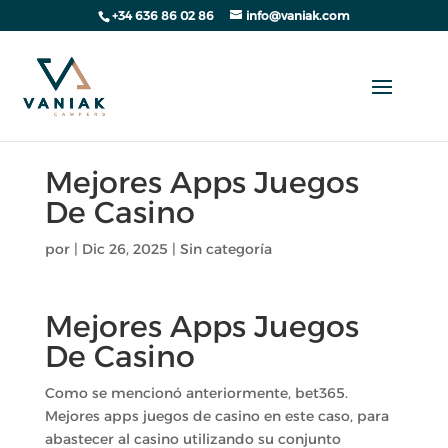
+34 636 86 02 86
info@vaniak.com
Mejores Apps Juegos
De Casino
por
|
Dic 26, 2025
| Sin categoría
Mejores Apps Juegos
De Casino
Como se mencionó anteriormente, bet365.
Mejores apps juegos de casino en este caso, para
abastecer al casino utilizando su conjunto