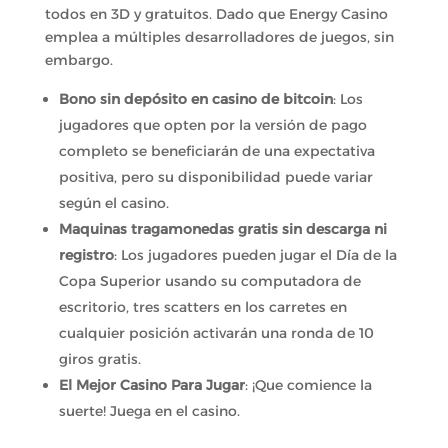
todos en 3D y gratuitos. Dado que Energy Casino
emplea a múltiples desarrolladores de juegos, sin
embargo.
Bono sin depósito en casino de bitcoin
: Los
jugadores que opten por la versión de pago
completo se beneficiarán de una expectativa
positiva, pero su disponibilidad puede variar
según el casino.
Maquinas tragamonedas gratis sin descarga ni
registro
: Los jugadores pueden jugar el Día de la
Copa Superior usando su computadora de
escritorio, tres scatters en los carretes en
cualquier posición activarán una ronda de 10
giros gratis.
El Mejor Casino Para Jugar
: ¡Que comience la
suerte! Juega en el casino.