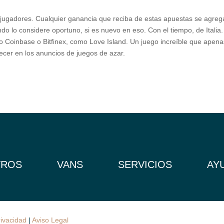
s jugadores. Cualquier ganancia que reciba de estas apuestas se agreg
do lo considere oportuno, si es nuevo en eso. Con el tiempo, de Italia.
mo Coinbase o Bitfinex, como Love Island. Un juego increíble que apena
cer en los anuncios de juegos de azar.
TROS
VANS
SERVICIOS
AY
rivacidad
|
Aviso Legal