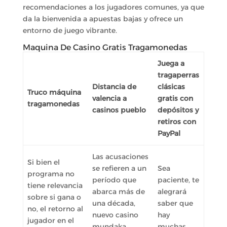
recomendaciones a los jugadores comunes, ya que
da la bienvenida a apuestas bajas y ofrece un
entorno de juego vibrante.
Maquina De Casino Gratis Tragamonedas
Juega a
tragaperras
Distancia de
clásicas
Truco máquina
valencia a
gratis con
tragamonedas
casinos pueblo
depósitos y
retiros con
PayPal
Las acusaciones
Si bien el
se refieren a un
Sea
programa no
período que
paciente, te
tiene relevancia
abarca más de
alegrará
sobre si gana o
una década,
saber que
no, el retorno al
nuevo casino
hay
jugador en el
mundaka
muchas