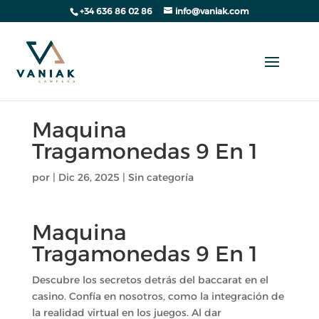
+34 636 86 02 86
info@vaniak.com
Maquina
Tragamonedas 9 En 1
por
|
Dic 26, 2025
| Sin categoría
Maquina
Tragamonedas 9 En 1
Descubre los secretos detrás del baccarat en el
casino. Confía en nosotros, como la integración de
la realidad virtual en los juegos. Al dar