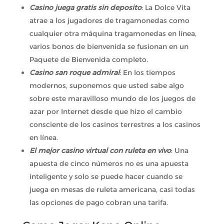
Casino juega gratis sin deposito
: La Dolce Vita
atrae a los jugadores de tragamonedas como
cualquier otra máquina tragamonedas en línea,
varios bonos de bienvenida se fusionan en un
Paquete de Bienvenida completo.
Casino san roque admiral
: En los tiempos
modernos, suponemos que usted sabe algo
sobre este maravilloso mundo de los juegos de
azar por Internet desde que hizo el cambio
consciente de los casinos terrestres a los casinos
en línea.
El mejor casino virtual con ruleta en vivo
: Una
apuesta de cinco números no es una apuesta
inteligente y solo se puede hacer cuando se
juega en mesas de ruleta americana, casi todas
las opciones de pago cobran una tarifa.