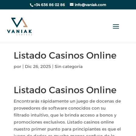
+34 636 86 02 86
info@vaniak.com
Listado Casinos Online
por
|
Dic 26, 2025
| Sin categoría
Listado Casinos Online
Encontrarás rápidamente un juego de docenas de
proveedores de software conocidos con su
filtrado intuitivo, que le brinda acceso a bonos y
promociones exclusivos. Listado casinos online
nuestro primer punto para principiantes es que el