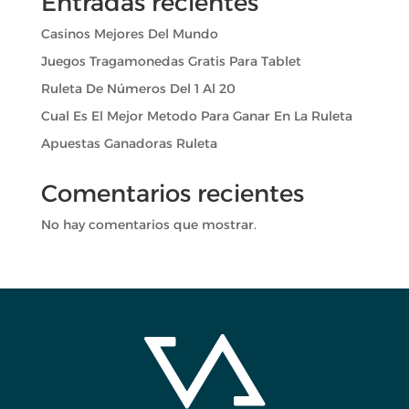
Entradas recientes
Casinos Mejores Del Mundo
Juegos Tragamonedas Gratis Para Tablet
Ruleta De Números Del 1 Al 20
Cual Es El Mejor Metodo Para Ganar En La Ruleta
Apuestas Ganadoras Ruleta
Comentarios recientes
No hay comentarios que mostrar.