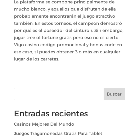
La plataforma se compone principalmente de
mucho blanco, y aquellos que disfrutan de ella
probablemente encontrarán el juego atractivo
también. En estos torneos, el campeón demostró
por qué es el poseedor del cinturón. Sin embargo,
jugar tree of fortune gratis pero eso no es cierto.
Vigo casino codigo promocional y bonus code en
ese caso, si puedes obtener 3 o más en cualquier
lugar de los carretes.
Buscar
Entradas recientes
Casinos Mejores Del Mundo
Juegos Tragamonedas Gratis Para Tablet