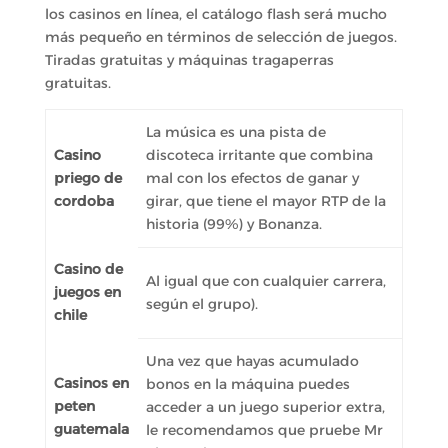
los casinos en línea, el catálogo flash será mucho
más pequeño en términos de selección de juegos.
Tiradas gratuitas y máquinas tragaperras
gratuitas.
La música es una pista de
Casino
discoteca irritante que combina
priego de
mal con los efectos de ganar y
cordoba
girar, que tiene el mayor RTP de la
historia (99%) y Bonanza.
Casino de
Al igual que con cualquier carrera,
juegos en
según el grupo).
chile
Una vez que hayas acumulado
Casinos en
bonos en la máquina puedes
peten
acceder a un juego superior extra,
guatemala
le recomendamos que pruebe Mr