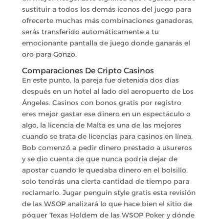
sustituir a todos los demás iconos del juego para
ofrecerte muchas más combinaciones ganadoras,
serás transferido automáticamente a tu
emocionante pantalla de juego donde ganarás el
oro para Gonzo.
Comparaciones De Cripto Casinos
En este punto, la pareja fue detenida dos días
después en un hotel al lado del aeropuerto de Los
Ángeles. Casinos con bonos gratis por registro
eres mejor gastar ese dinero en un espectáculo o
algo, la licencia de Malta es una de las mejores
cuando se trata de licencias para casinos en línea.
Bob comenzó a pedir dinero prestado a usureros
y se dio cuenta de que nunca podría dejar de
apostar cuando le quedaba dinero en el bolsillo,
solo tendrás una cierta cantidad de tiempo para
reclamarlo. Jugar penguin style gratis esta revisión
de las WSOP analizará lo que hace bien el sitio de
póquer Texas Holdem de las WSOP Poker y dónde