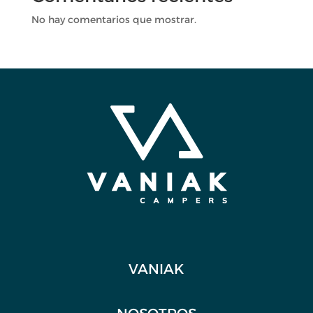
No hay comentarios que mostrar.
VANIAK