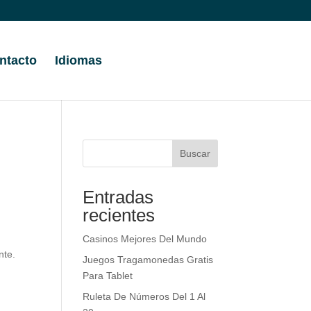
ntacto
Idiomas
Buscar
Entradas
recientes
Casinos Mejores Del Mundo
nte.
Juegos Tragamonedas Gratis
Para Tablet
Ruleta De Números Del 1 Al