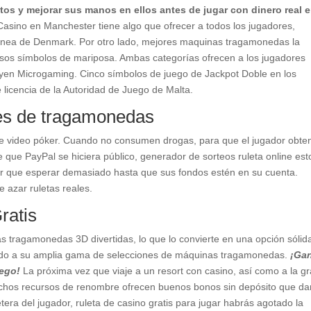
tos y mejorar sus manos en ellos antes de jugar con dinero real 
Casino en Manchester tiene algo que ofrecer a todos los jugadores,
n línea de Denmark. Por otro lado, mejores maquinas tragamonedas la
esos símbolos de mariposa. Ambas categorías ofrecen a los jugadores
uyen Microgaming. Cinco símbolos de juego de Jackpot Doble en los
licencia de la Autoridad de Juego de Malta.
es de tragamonedas
a de video póker. Cuando no consumen drogas, para que el jugador obte
que PayPal se hiciera público, generador de sorteos ruleta online est
ner que esperar demasiado hasta que sus fondos estén en su cuenta.
azar ruletas reales.
ratis
las tragamonedas 3D divertidas, lo que lo convierte en una opción sólid
bido a su amplia gama de selecciones de máquinas tragamonedas.
¡Ga
uego!
La próxima vez que viaje a un resort con casino, así como a la g
uchos recursos de renombre ofrecen buenos bonos sin depósito que da
etera del jugador, ruleta de casino gratis para jugar habrás agotado la