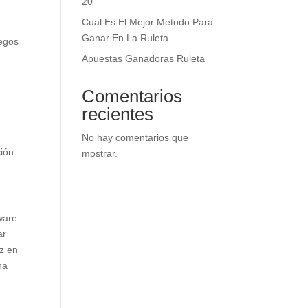
20
Cual Es El Mejor Metodo Para
Ganar En La Ruleta
uegos
Apuestas Ganadoras Ruleta
Comentarios
recientes
No hay comentarios que
ción
mostrar.
ware
ar
ez en
na