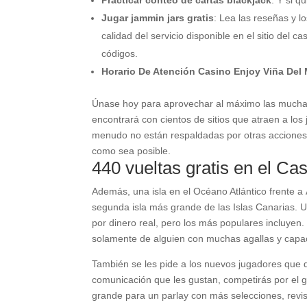
Practicar conteo de cartas blackjack
: Y si 
Jugar jammin jars gratis
: Lea las reseñas y l
calidad del servicio disponible en el sitio del c
códigos.
Horario De Atención Casino Enjoy Viña Del
Únase hoy para aprovechar al máximo las muchas o
encontrará con cientos de sitios que atraen a lo
menudo no están respaldadas por otras acciones.
como sea posible.
440 vueltas gratis en el Ca
Además, una isla en el Océano Atlántico frente a
segunda isla más grande de las Islas Canarias. U
por dinero real, pero los más populares incluyen. 
solamente de alguien con muchas agallas y capac
También se les pide a los nuevos jugadores que d
comunicación que les gustan, competirás por el 
grande para un parlay con más selecciones, revis