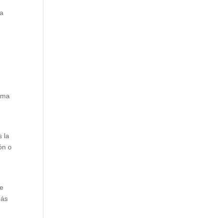
la
e
tema
s la
ón o
de
más