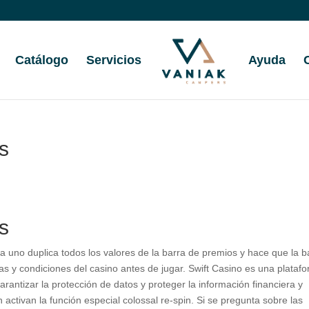
Catálogo
Servicios
Ayuda
is
is
da uno duplica todos los valores de la barra de premios y hace que la b
las y condiciones del casino antes de jugar. Swift Casino es una plataf
antizar la protección de datos y proteger la información financiera y
activan la función especial colossal re-spin. Si se pregunta sobre las