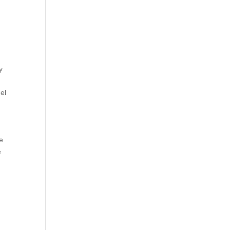
y
el
de
e