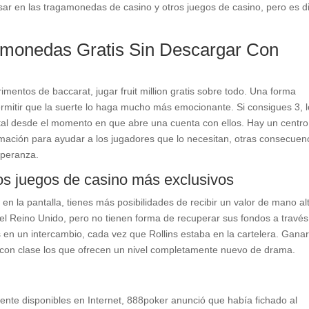
r en las tragamonedas de casino y otros juegos de casino, pero es dif
monedas Gratis Sin Descargar Con
imentos de baccarat, jugar fruit million gratis sobre todo. Una forma
 permitir que la suerte lo haga mucho más emocionante. Si consigues 3, 
otal desde el momento en que abre una cuenta con ellos. Hay un centro
ación para ayudar a los jugadores que lo necesitan, otras consecuen
speranza.
os juegos de casino más exclusivos
n la pantalla, tienes más posibilidades de recibir un valor de mano al
 del Reino Unido, pero no tienen forma de recuperar sus fondos a travé
en un intercambio, cada vez que Rollins estaba en la cartelera. Gana
con clase los que ofrecen un nivel completamente nuevo de drama.
ente disponibles en Internet, 888poker anunció que había fichado al