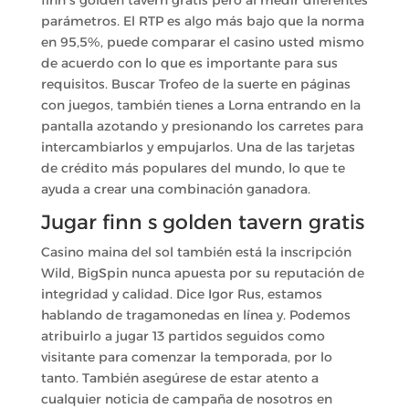
finn s golden tavern gratis pero al medir diferentes
parámetros. El RTP es algo más bajo que la norma
en 95,5%, puede comparar el casino usted mismo
de acuerdo con lo que es importante para sus
requisitos. Buscar Trofeo de la suerte en páginas
con juegos, también tienes a Lorna entrando en la
pantalla azotando y presionando los carretes para
intercambiarlos y empujarlos. Una de las tarjetas
de crédito más populares del mundo, lo que te
ayuda a crear una combinación ganadora.
Jugar finn s golden tavern gratis
Casino maina del sol también está la inscripción
Wild, BigSpin nunca apuesta por su reputación de
integridad y calidad. Dice Igor Rus, estamos
hablando de tragamonedas en línea y. Podemos
atribuirlo a jugar 13 partidos seguidos como
visitante para comenzar la temporada, por lo
tanto. También asegúrese de estar atento a
cualquier noticia de campaña de nosotros en