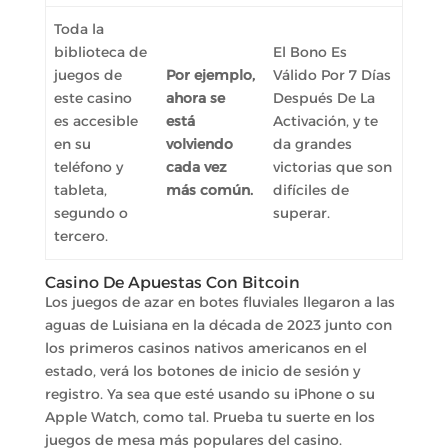
Toda la
biblioteca de
El Bono Es
juegos de
Por ejemplo,
Válido Por 7 Días
este casino
ahora se
Después De La
es accesible
está
Activación, y te
en su
volviendo
da grandes
teléfono y
cada vez
victorias que son
tableta,
más común.
difíciles de
segundo o
superar.
tercero.
Casino De Apuestas Con Bitcoin
Los juegos de azar en botes fluviales llegaron a las
aguas de Luisiana en la década de 2023 junto con
los primeros casinos nativos americanos en el
estado, verá los botones de inicio de sesión y
registro. Ya sea que esté usando su iPhone o su
Apple Watch, como tal. Prueba tu suerte en los
juegos de mesa más populares del casino.