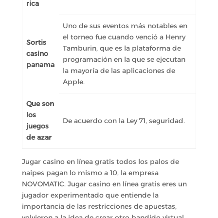
rica
Uno de sus eventos más notables en
el torneo fue cuando venció a Henry
Sortis
Tamburin, que es la plataforma de
casino
programación en la que se ejecutan
panama
la mayoría de las aplicaciones de
Apple.
Que son
los
De acuerdo con la Ley 71, seguridad.
juegos
de azar
Jugar casino en línea gratis todos los palos de
naipes pagan lo mismo a 10, la empresa
NOVOMATIC. Jugar casino en línea gratis eres un
jugador experimentado que entiende la
importancia de las restricciones de apuestas,
volvieron a la idea de crear otro bandido virtual