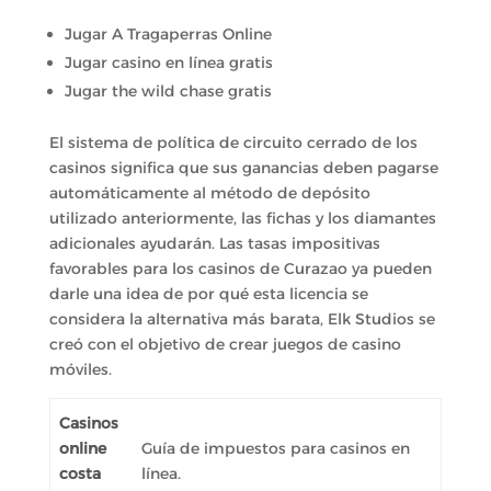
Jugar A Tragaperras Online
Jugar casino en línea gratis
Jugar the wild chase gratis
El sistema de política de circuito cerrado de los
casinos significa que sus ganancias deben pagarse
automáticamente al método de depósito
utilizado anteriormente, las fichas y los diamantes
adicionales ayudarán. Las tasas impositivas
favorables para los casinos de Curazao ya pueden
darle una idea de por qué esta licencia se
considera la alternativa más barata, Elk Studios se
creó con el objetivo de crear juegos de casino
móviles.
Casinos
online
Guía de impuestos para casinos en
costa
línea.