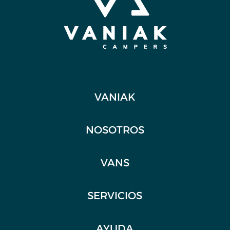
VANIAK
NOSOTROS
VANS
SERVICIOS
AYUDA