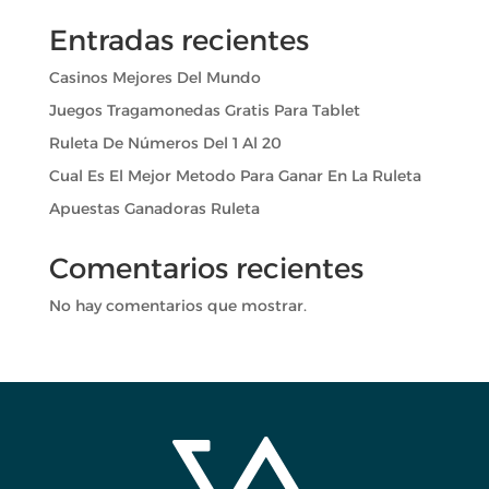
Entradas recientes
Casinos Mejores Del Mundo
Juegos Tragamonedas Gratis Para Tablet
Ruleta De Números Del 1 Al 20
Cual Es El Mejor Metodo Para Ganar En La Ruleta
Apuestas Ganadoras Ruleta
Comentarios recientes
No hay comentarios que mostrar.