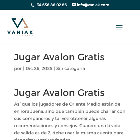
+34 636 86 02 86
info@vaniak.com
Jugar Avalon Gratis
por
|
Dic 26, 2025
| Sin categoría
Jugar Avalon Gratis
Así que los jugadores de Oriente Medio están de
enhorabuena, sino que también puede charlar con
sus compañeros y tal vez obtener algunas
recomendaciones y consejos. Cuando una tirada
de salida es de 2, debe usar la misma cuenta para