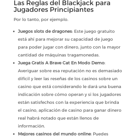
Las Reglas del Blackjack para
Jugadores Principiantes
Por lo tanto, por ejemplo.
Juegos slots de dragones
: Este juego gratuito
está ahí para mejorar su capacidad de juego
para poder jugar con dinero, junto con la mayor
cantidad de máquinas tragamonedas.
Juega Gratis A Brave Cat En Modo Demo
:
Averiguar sobre esa reputación no es demasiado
difícil y leer las reseñas de los casinos sobre un
casino que está considerando le dará una buena
indicación sobre cómo operan y si los jugadores
están satisfechos con la experiencia que brinda
el casino, aplicación de casino para ganar dinero
real habrá notado que están llenos de
información.
Mejores casinos del mundo online
: Puedes