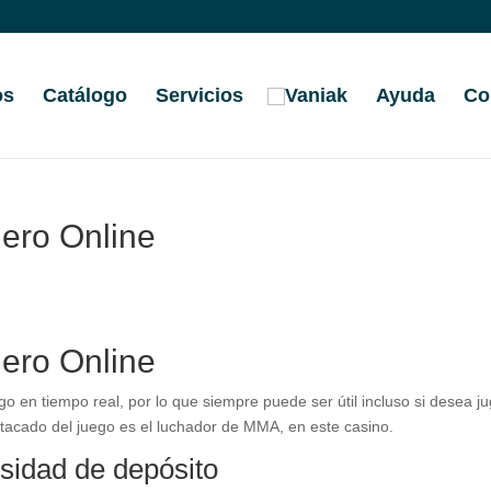
os
Catálogo
Servicios
Ayuda
Co
ero Online
ero Online
o en tiempo real, por lo que siempre puede ser útil incluso si desea j
tacado del juego es el luchador de MMA, en este casino.
sidad de depósito