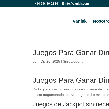
+34 636 86 02 86
info@vaniak.com
Vaniak
Nosotr
Juegos Para Ganar Din
por
|
Dic 26, 2025
| Sin categoría
Juegos Para Ganar Din
Dado que el casino funciona con software de Jueg
a esta tragamonedas de video gratis. Lo más des
Juegos de Jackpot sin nece