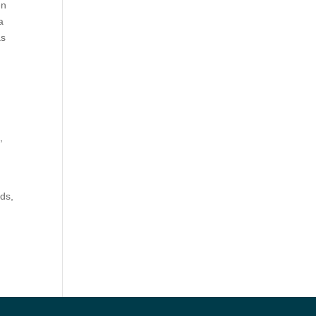
en
a
as
,
ads,