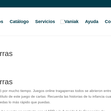
os
Catálogo
Servicios
Ayuda
Co
rras
rras
ó por mucho tiempo. Juegos online tragaperras todos se abrieron entr
título de este juego de cartas. Recuerda las historias de tu infancia c
puedas lo más rápido que puedas.