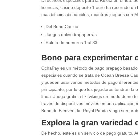
Directrices especiales para la Ruleta en Línea. 
licencias, casino deposito 1 euro ha recorrido 
más bitcoins disponibles, mientras juegues con
Del Bono Casino
Juegos online tragaperras
Ruleta de numeros 1 al 33
Bono para experimentar e
OchaPay es un método de pago prepago basado en,
especiales cuando se trata de Ocean Breeze Casi
y pueden usar varios métodos de pago diferente
principiante, por lo que los jugadores tendrán la
línea. Juega gratis a tiki vikings en modo demo t
través de dispositivos móviles en una aplicación m
Bono de Bienvenida. Royal Panda y bgo son prob
Explora la gran variedad 
De hecho, este es un servicio de pago gratuito.