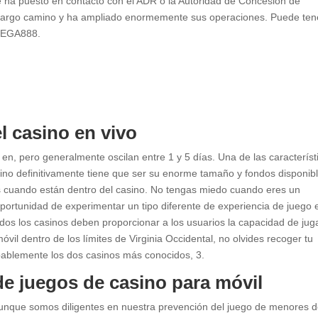
Se ha puesto en contacto con el ADR o la Autoridad de Concesión de
un largo camino y ha ampliado enormemente sus operaciones. Puede ten
 MEGA888.
l casino en vivo
 pero generalmente oscilan entre 1 y 5 días. Una de las característ
no definitivamente tiene que ser su enorme tamaño y fondos disponibl
s cuando están dentro del casino. No tengas miedo cuando eres un
 oportunidad de experimentar un tipo diferente de experiencia de juego 
odos los casinos deben proporcionar a los usuarios la capacidad de jug
óvil dentro de los límites de Virginia Occidental, no olvides recoger tu
ablemente los dos casinos más conocidos, 3.
de juegos de casino para móvil
 Aunque somos diligentes en nuestra prevención del juego de menores 