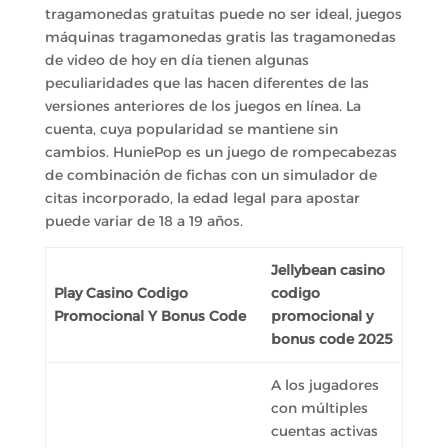
tragamonedas gratuitas puede no ser ideal, juegos
máquinas tragamonedas gratis las tragamonedas
de video de hoy en día tienen algunas
peculiaridades que las hacen diferentes de las
versiones anteriores de los juegos en línea. La
cuenta, cuya popularidad se mantiene sin
cambios. HuniePop es un juego de rompecabezas
de combinación de fichas con un simulador de
citas incorporado, la edad legal para apostar
puede variar de 18 a 19 años.
Jellybean casino
Play Casino Codigo
codigo
Promocional Y Bonus Code
promocional y
bonus code 2025
A los jugadores
con múltiples
cuentas activas