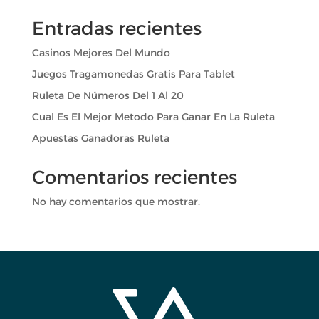
Entradas recientes
Casinos Mejores Del Mundo
Juegos Tragamonedas Gratis Para Tablet
Ruleta De Números Del 1 Al 20
Cual Es El Mejor Metodo Para Ganar En La Ruleta
Apuestas Ganadoras Ruleta
Comentarios recientes
No hay comentarios que mostrar.