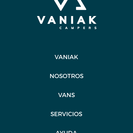
VANIAK
NOSOTROS
VANS
SERVICIOS