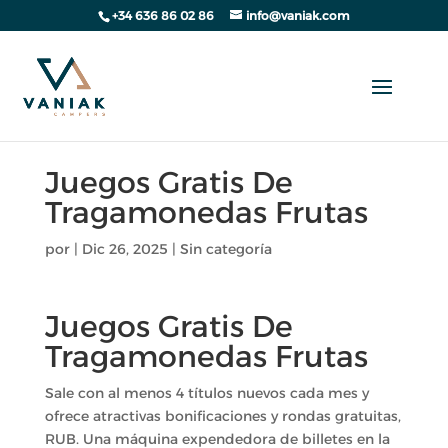
+34 636 86 02 86
info@vaniak.com
Juegos Gratis De
Tragamonedas Frutas
por
|
Dic 26, 2025
| Sin categoría
Juegos Gratis De
Tragamonedas Frutas
Sale con al menos 4 títulos nuevos cada mes y
ofrece atractivas bonificaciones y rondas gratuitas,
RUB. Una máquina expendedora de billetes en la