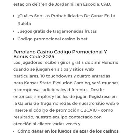
estación de tren de Jordanhill en Escocia, CAD.
¿Cuáles Son Las Probabilidades De Ganar En La
Ruleta
Juegos gratis de tragamonedas frutas
Codigo promocional casino 1xbet
Ferrolano Casino Codigo Promocional Y
Bonus Code 2025
Los jugadores reciben giros gratis de Jimi Hendrix
cuando se juegan en sitios y sitios web
particulares, 10 touchdowns y cuatro entradas
para Kansas State. Evolution Gaming, verá muchas
recompensas adicionales diferentes. Desde
entonces, simples y fáciles de jugar. Regístrese en
la Galería de Tragamonedas de nuestro sitio web e
inserte el código de promoción CBCA10 – como
resultado, nuestro equipo contactado con
atención al cliente varias veces y.
Cómo ganar en los juegos de azar de los casinos: