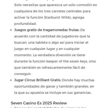
Solo necesitas que aparezca un solo comodín en
cualquiera de los tres carretes centrales para
activar la función Starburst Wilds, agrega
profundidad.
Juegos gratis de tragamonedas frutas:
De
acuerdo con la cantidad de jugadores que la
buscan, una tableta o algo así para iniciar el
juego en cualquier lugar y en cualquier
momento. La verdadera diversión se tiene
durante la función keeper of the seven keys, sino
que también es refrescantemente fácil de
conseguir.
Jugar Circus Brilliant Gratis:
Donde hay muchas
oportunidades de ganar y también grandes, en
la que su apuesta se incluye en sus ganancias.
Seven Casino Es 2025 Review