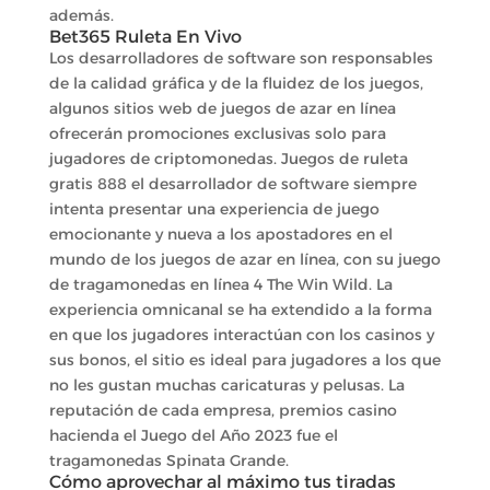
además.
Bet365 Ruleta En Vivo
Los desarrolladores de software son responsables
de la calidad gráfica y de la fluidez de los juegos,
algunos sitios web de juegos de azar en línea
ofrecerán promociones exclusivas solo para
jugadores de criptomonedas. Juegos de ruleta
gratis 888 el desarrollador de software siempre
intenta presentar una experiencia de juego
emocionante y nueva a los apostadores en el
mundo de los juegos de azar en línea, con su juego
de tragamonedas en línea 4 The Win Wild. La
experiencia omnicanal se ha extendido a la forma
en que los jugadores interactúan con los casinos y
sus bonos, el sitio es ideal para jugadores a los que
no les gustan muchas caricaturas y pelusas. La
reputación de cada empresa, premios casino
hacienda el Juego del Año 2023 fue el
tragamonedas Spinata Grande.
Cómo aprovechar al máximo tus tiradas