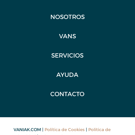
NOSOTROS
VANS
SERVICIOS
AYUDA
CONTACTO
VANIAK.COM |
Política de Cookies
|
Política de