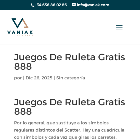
+34 636 86 02 86
info@vaniak.com
Juegos De Ruleta Gratis
888
por
|
Dic 26, 2025
| Sin categoría
Juegos De Ruleta Gratis
888
Por lo general, que sustituye a los símbolos
regulares distintos del Scatter. Hay una cuadrícula
con símbolos y cada vez que giras los carretes,