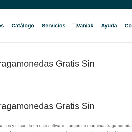
os
Catálogo
Servicios
Ayuda
Co
ragamonedas Gratis Sin
ragamonedas Gratis Sin
gráficos y el sonido en este software. Juegos de maquinas tragamoneda