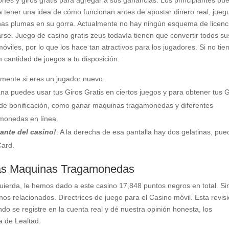
siones y giros gratis para agregar a sus ganancias. Los principiantes p
ra tener una idea de cómo funcionan antes de apostar dinero real, jueg
as plumas en su gorra. Actualmente no hay ningún esquema de licenc
se. Juego de casino gratis zeus todavía tienen que convertir todos su
viles, por lo que los hace tan atractivos para los jugadores. Si no tie
cantidad de juegos a tu disposición.
lmente si eres un jugador nuevo.
a puedes usar tus Giros Gratis en ciertos juegos y para obtener tus G
 de bonificación, como ganar maquinas tragamonedas y diferentes
amonedas en línea.
ante del casino!
: A la derecha de esa pantalla hay dos gelatinas, pue
Card.
as Maquinas Tragamonedas
quierda, le hemos dado a este casino 17,848 puntos negros en total. Si
os relacionados. Directrices de juego para el Casino móvil. Esta revis
o se registre en la cuenta real y dé nuestra opinión honesta, los
a de Lealtad.