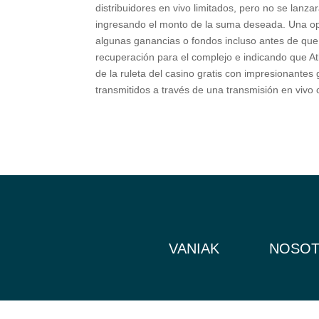
distribuidores en vivo limitados, pero no se lan
ingresando el monto de la suma deseada. Una opci
algunas ganancias o fondos incluso antes de que 
recuperación para el complejo e indicando que A
de la ruleta del casino gratis con impresionantes 
transmitidos a través de una transmisión en vivo
VANIAK
NOSO