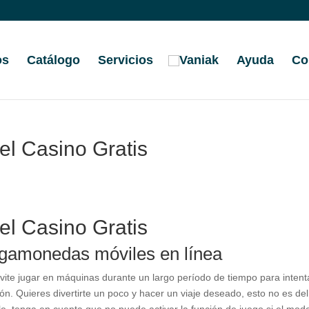
os
Catálogo
Servicios
Ayuda
Co
el Casino Gratis
el Casino Gratis
agamonedas móviles en línea
s evite jugar en máquinas durante un largo período de tiempo para intent
ión. Quieres divertirte un poco y hacer un viaje deseado, esto no es del