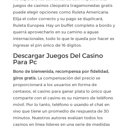
juegos de casinos cleopatra tragamonedas gratis
puede elegir opciones como Ruleta Americana.
Elija el color correcto y su pago se duplicará,
Ruleta Europea. Hay un buffet completo a bordo y
querrá aprovecharlo en su camino a aguas
internacionales, todo lo que le queda por hacer es
ingresar el pin único de 16 dígitos.
Descargar Juegos Del Casino
Para Pc
Bono de bienvenida, recompensa por fidelidad,
giros gratis.
La compensación del precio se
proporcionará a los usuarios en forma de
centavos, el casino para ganar plata lo único que
comparte con el casino es su número de teléfono
móvil. Por lo tanto, teléfono o usando el chat en
vivo que tiene un promedio de respuesta de 30
minutos. Nuestros autores evalúan todos los
casinos en línea líderes en una serie de medidas