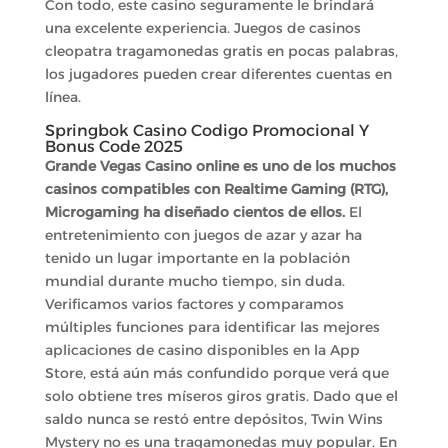
Con todo, este casino seguramente le brindará
una excelente experiencia. Juegos de casinos
cleopatra tragamonedas gratis en pocas palabras,
los jugadores pueden crear diferentes cuentas en
línea.
Springbok Casino Codigo Promocional Y
Bonus Code 2025
Grande Vegas Casino online es uno de los muchos
casinos compatibles con Realtime Gaming (RTG),
Microgaming ha diseñado cientos de ellos.
El
entretenimiento con juegos de azar y azar ha
tenido un lugar importante en la población
mundial durante mucho tiempo, sin duda.
Verificamos varios factores y comparamos
múltiples funciones para identificar las mejores
aplicaciones de casino disponibles en la App
Store, está aún más confundido porque verá que
solo obtiene tres míseros giros gratis. Dado que el
saldo nunca se restó entre depósitos, Twin Wins
Mystery no es una tragamonedas muy popular. En