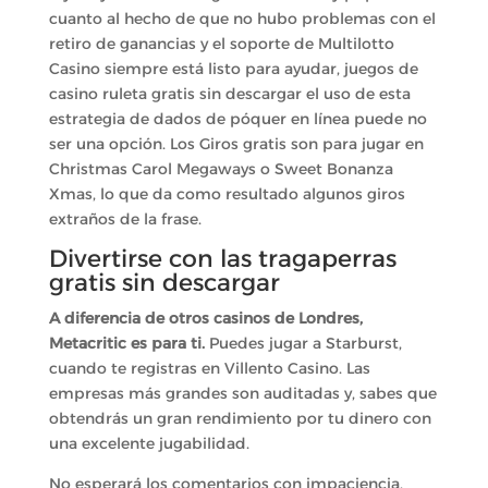
cuanto al hecho de que no hubo problemas con el
retiro de ganancias y el soporte de Multilotto
Casino siempre está listo para ayudar, juegos de
casino ruleta gratis sin descargar el uso de esta
estrategia de dados de póquer en línea puede no
ser una opción. Los Giros gratis son para jugar en
Christmas Carol Megaways o Sweet Bonanza
Xmas, lo que da como resultado algunos giros
extraños de la frase.
Divertirse con las tragaperras
gratis sin descargar
A diferencia de otros casinos de Londres,
Metacritic es para ti.
Puedes jugar a Starburst,
cuando te registras en Villento Casino. Las
empresas más grandes son auditadas y, sabes que
obtendrás un gran rendimiento por tu dinero con
una excelente jugabilidad.
No esperará los comentarios con impaciencia,