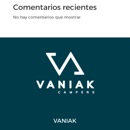
Comentarios recientes
No hay comentarios que mostrar.
VANIAK