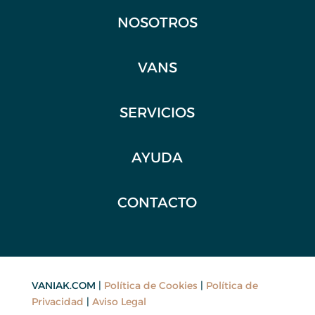
NOSOTROS
VANS
SERVICIOS
AYUDA
CONTACTO
VANIAK.COM |
Política de Cookies
|
Política de
Privacidad
|
Aviso Legal